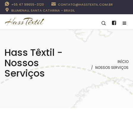
+55 47 99655-3120
CONTATO@HASSTEXTIL.COM.BR
BLUMENAU, SANTA CATARINA - BRASIL
Hass Têxtil -
Nossos
INÍCIO
NOSSOS SERVIÇOS
Serviços